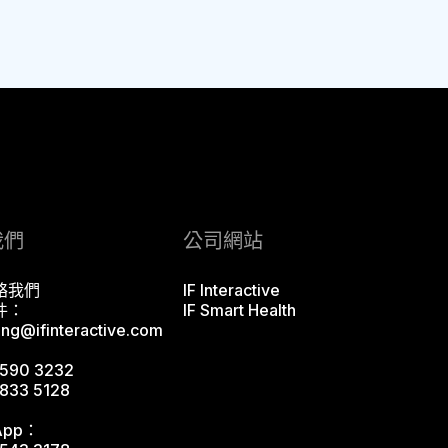
我們
公司網站
絡我們
IF Interactive
件：
IF Smart Health
ing@ifinteractive.com
590 3232
833 5128
App：