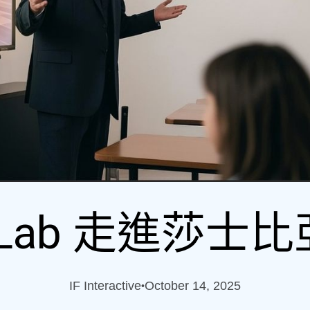
a Lab 走進莎
IF Interactive
October 14, 2025
•