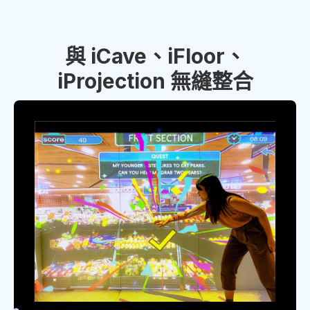
與 iCave、iFloor、
iProjection 無縫整合